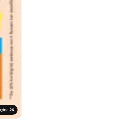
agina
26