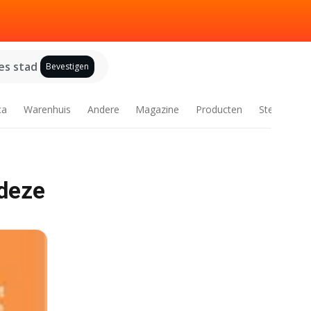
es stad
Bevestigen
ca
Warenhuis
Andere
Magazine
Producten
Steden
 deze