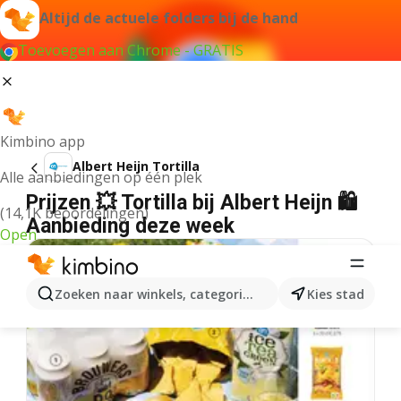
Altijd de actuele folders bij de hand
Toevoegen aan Chrome - GRATIS
Kimbino app
Albert Heijn Tortilla
Alle aanbiedingen op één plek
Prijzen 💥 Tortilla bij Albert Heijn 🛍️
(14,1K beoordelingen)
Aanbieding deze week
Open
Zoeken naar winkels, categorieën, producten...
Kies stad