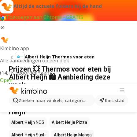
Altijd de actuele folders bij de hand
Toevoegen aan Chrome - GRATIS
Kimbino app
Albert Heijn Thermos voor eten
Alle aanbiedingen op één plek
Prijzen 💥 Thermos voor eten bij
(14,1K beoordelingen)
Albert Heijn 🛍️ Aanbieding deze
Open
week
Wij konden geen resultaten vinden voor die term.
Zoeken naar winkels, categorieën, producten...
Kies stad
Andere producten in winkels Albert
Heijn
Albert Heijn
NOS
Albert Heijn
Pizza
Albert Heijn
Sushi
Albert Heijn
Mango