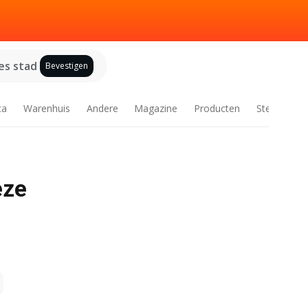
es stad
Bevestigen
ca
Warenhuis
Andere
Magazine
Producten
Steden
eze