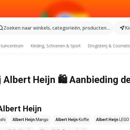
Zoeken naar winkels, categorieën, producten...
Ki
 tuincentrum
Kleding, Schoenen & Sport
Drogisterij & Cosmeti
j Albert Heijn 🛍️ Aanbieding d
Albert Heijn
shi
Albert Heijn
Mango
Albert Heijn
Koffie
Albert Heijn
LEGO