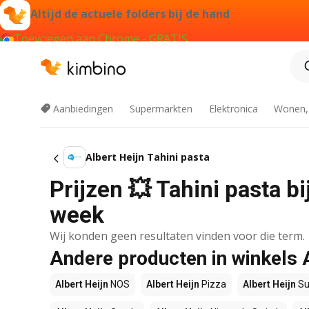
Altijd de actuele folders bij de hand
Toevoegen aan Chrome - GRATIS
Aanbiedingen
Supermarkten
Elektronica
Wonen,
Albert Heijn Tahini pasta
Prijzen 💥 Tahini pasta bi
week
Wij konden geen resultaten vinden voor die term.
Andere producten in winkels 
Albert Heijn
NOS
Albert Heijn
Pizza
Albert Heijn
Su