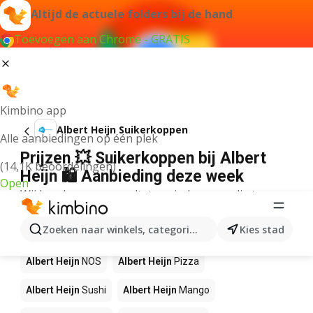
Altijd de actuele folders bij de hand
Toevoegen aan Chrome - GRATIS
Kimbino app
Albert Heijn Suikerkoppen
Alle aanbiedingen op één plek
Prijzen 💥 Suikerkoppen bij Albert
(14,1K beoordelingen)
Heijn 🛍️ Aanbieding deze week
Open
Wij konden geen resultaten vinden voor die term.
Andere producten in winkels Albert
Zoeken naar winkels, categorieën, producten...
Kies stad
Heijn
Albert Heijn
NOS
Albert Heijn
Pizza
Albert Heijn
Sushi
Albert Heijn
Mango