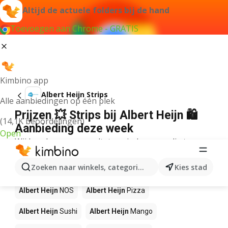
Altijd de actuele folders bij de hand
Toevoegen aan Chrome - GRATIS
Kimbino app
Albert Heijn Strips
Alle aanbiedingen op één plek
Prijzen 💥 Strips bij Albert Heijn 🛍️
(14,1K beoordelingen)
Aanbieding deze week
Open
Wij konden geen resultaten vinden voor die term.
Andere producten in winkels Albert
Zoeken naar winkels, categorieën, producten...
Kies stad
Heijn
Albert Heijn
NOS
Albert Heijn
Pizza
Albert Heijn
Sushi
Albert Heijn
Mango