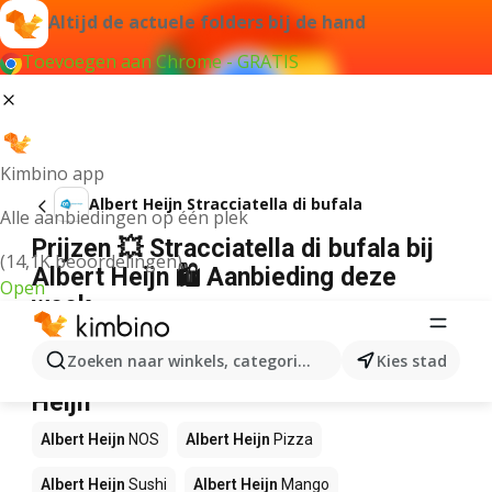
Altijd de actuele folders bij de hand
Toevoegen aan Chrome - GRATIS
Kimbino app
Albert Heijn Stracciatella di bufala
Alle aanbiedingen op één plek
Prijzen 💥 Stracciatella di bufala bij
(14,1K beoordelingen)
Albert Heijn 🛍️ Aanbieding deze
Open
week
Wij konden geen resultaten vinden voor die term.
Zoeken naar winkels, categorieën, producten...
Kies stad
Andere producten in winkels Albert
Heijn
Albert Heijn
NOS
Albert Heijn
Pizza
Albert Heijn
Sushi
Albert Heijn
Mango