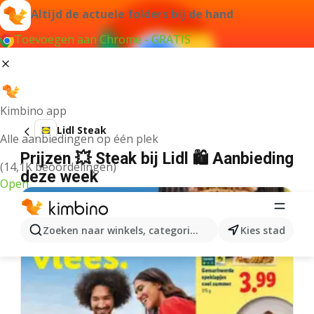
Altijd de actuele folders bij de hand
Toevoegen aan Chrome - GRATIS
Kimbino app
Lidl Steak
Alle aanbiedingen op één plek
Prijzen 💥 Steak bij Lidl 🛍️ Aanbieding
(14,1K beoordelingen)
deze week
Open
Zoeken naar winkels, categorieën, producten...
Kies stad