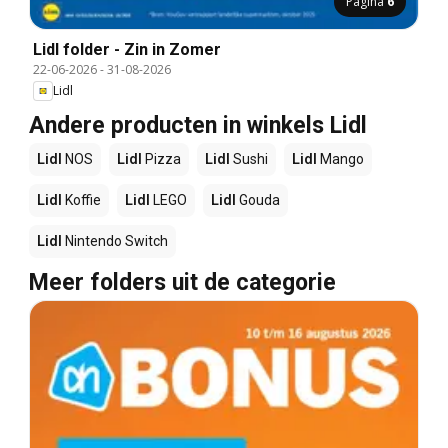
Pagina
6
Lidl folder - Zin in Zomer
22-06-2026
-
31-08-2026
Lidl
Andere producten in winkels Lidl
Lidl
NOS
Lidl
Pizza
Lidl
Sushi
Lidl
Mango
Lidl
Koffie
Lidl
LEGO
Lidl
Gouda
Lidl
Nintendo Switch
Meer folders uit de categorie