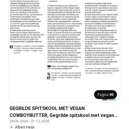
Pagina
90
GEGRILDE SPITSKOOL MET VEGAN
COWBOYBUTTER, Gegrilde spitskool met vegan
29-05-2026
-
31-12-2026
cowboybutter, bijgerecht voor 6 stuks.
Albert Heijn