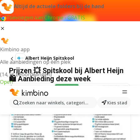
Altijd de actuele folders bij de hand
Toevoegen aan Chrome - GRATIS
Kimbino app
Albert Heijn Spitskool
Alle aanbiedingen op één plek
Prijzen 💥 Spitskool bij Albert Heijn
(14,1K beoordelingen)
🛍️ Aanbieding deze week
Open
Zoeken naar winkels, categorieën, producten...
Kies stad