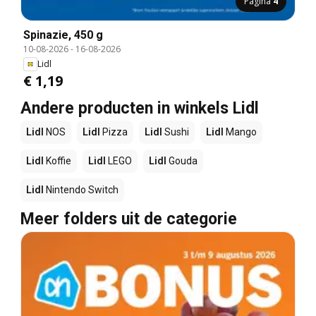
Pagina
4
Spinazie, 450 g
10-08-2026
-
16-08-2026
Lidl
€ 1,19
Andere producten in winkels Lidl
Lidl
NOS
Lidl
Pizza
Lidl
Sushi
Lidl
Mango
Lidl
Koffie
Lidl
LEGO
Lidl
Gouda
Lidl
Nintendo Switch
Meer folders uit de categorie