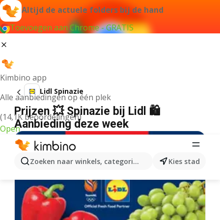
Altijd de actuele folders bij de hand
Toevoegen aan Chrome - GRATIS
Kimbino app
Lidl Spinazie
Alle aanbiedingen op één plek
Prijzen 💥 Spinazie bij Lidl 🛍️
(14,1K beoordelingen)
Aanbieding deze week
Open
Zoeken naar winkels, categorieën, producten...
Kies stad