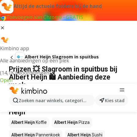
Altijd de actuele folders bij de hand
Toevoegen aan Chrome - GRATIS
Kimbino app
Albert Heijn Slagroom in spuitbus
Alle aanbiedingen op één plek
Prijzen 💥 Slagroom in spuitbus bij
(14,1K beoordelingen)
Albert Heijn 🛍️ Aanbieding deze
Open
week
Wij konden geen resultaten vinden voor die term.
Zoeken naar winkels, categorieën, producten...
Kies stad
Andere producten in winkels Albert
Heijn
Albert Heijn
Koffie
Albert Heijn
Pizza
Albert Heijn
Pannenkoek
Albert Heijn
Sushi