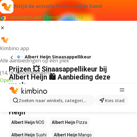
Altijd de actuele folders bij de hand
Toevoegen aan Chrome - GRATIS
Kimbino app
Albert Heijn Sinaasappellikeur
Alle aanbiedingen op één plek
Prijzen 💥 Sinaasappellikeur bij
(14,1K beoordelingen)
Albert Heijn 🛍️ Aanbieding deze
Open
week
Wij konden geen resultaten vinden voor die term.
Zoeken naar winkels, categorieën, producten...
Kies stad
Andere producten in winkels Albert
Heijn
Albert Heijn
NOS
Albert Heijn
Pizza
Albert Heijn
Sushi
Albert Heijn
Mango