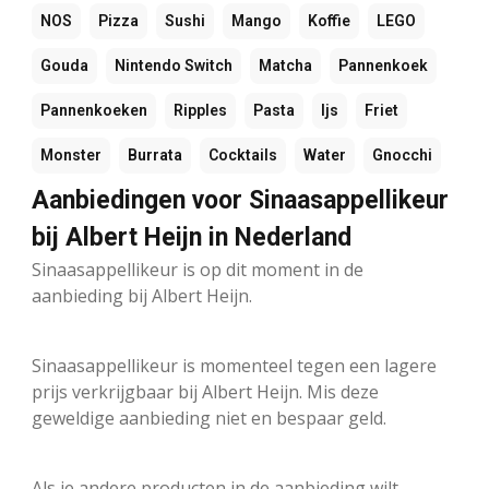
NOS
Pizza
Sushi
Mango
Koffie
LEGO
Gouda
Nintendo Switch
Matcha
Pannenkoek
Pannenkoeken
Ripples
Pasta
Ijs
Friet
Monster
Burrata
Cocktails
Water
Gnocchi
Aanbiedingen voor Sinaasappellikeur
bij Albert Heijn in Nederland
Sinaasappellikeur is op dit moment in de
aanbieding bij Albert Heijn.
Sinaasappellikeur is momenteel tegen een lagere
prijs verkrijgbaar bij Albert Heijn. Mis deze
geweldige aanbieding niet en bespaar geld.
Als je andere producten in de aanbieding wilt