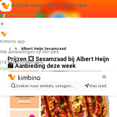
Altijd de actuele folders bij de hand
Toevoegen aan Chrome - GRATIS
Kimbino app
Albert Heijn Sesamzaad
Alle aanbiedingen op één plek
Prijzen 💥 Sesamzaad bij Albert Heijn
(14,1K beoordelingen)
🛍️ Aanbieding deze week
Open
Zoeken naar winkels, categorieën, producten...
Kies stad