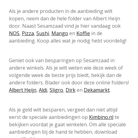
Als je andere producten in de aanbieding wilt
kopen, neem dan de hele folder van Albert Heijn
door. Naast Sesamzaad vind je hier vandaag ook
NOS
,
Pizza
,
Sushi
,
Mango
en
Koffie
in de
aanbieding. Koop alles wat je nodig hebt voordelig!
Geniet ook van besparingen op Sesamzaad in
andere winkels. Als je wilt weten wie deze week of
volgende week de beste prijs biedt, bekijk dan de
andere folders. Blader ook door deze online folders!
Albert Heijn
,
Aldi
,
Sligro
,
Dirk
en
Dekamarkt
.
Als je geld wilt besparen, vergeet dan niet altijd
eerst de speciale aanbiedingen op
Kimbino.nl
te
bekijken voordat je gaat winkelen. Om alle speciale
aanbiedingen bij de hand te hebben, download