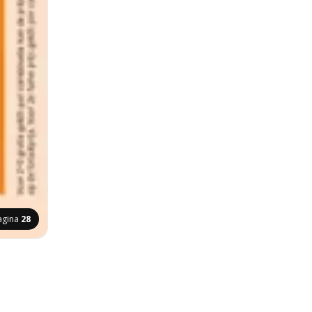
agina
28