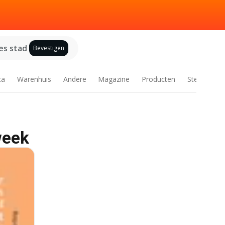
es stad
Bevestigen
ca
Warenhuis
Andere
Magazine
Producten
Steden
week