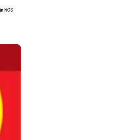
jn
NOS