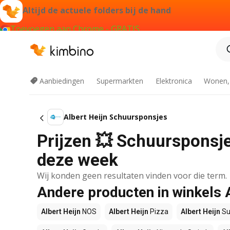
Altijd de actuele folders bij de hand
Toevoegen aan Chrome - GRATIS
Aanbiedingen
Supermarkten
Elektronica
Wonen,
Albert Heijn Schuursponsjes
Prijzen 💥 Schuursponsjes
deze week
Wij konden geen resultaten vinden voor die term.
Andere producten in winkels 
Albert Heijn
NOS
Albert Heijn
Pizza
Albert Heijn
Su