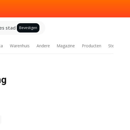
es stad
Bevestigen
ca
Warenhuis
Andere
Magazine
Producten
Steden
ng