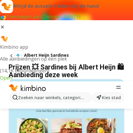
Altijd de actuele folders bij de hand
Toevoegen aan Chrome - GRATIS
Kimbino app
Albert Heijn Sardines
Alle aanbiedingen op één plek
Prijzen 💥 Sardines bij Albert Heijn 🛍️
(14,1K beoordelingen)
Aanbieding deze week
Open
Zoeken naar winkels, categorieën, producten...
Kies stad