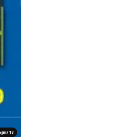
agina
18