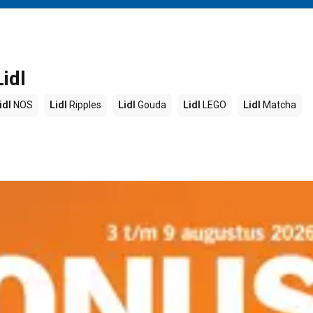
idl
idl
NOS
Lidl
Ripples
Lidl
Gouda
Lidl
LEGO
Lidl
Matcha