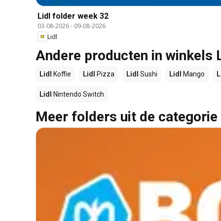
Lidl folder week 32
03-08-2026
-
09-08-2026
Lidl
Andere producten in winkels L
Lidl
Koffie
Lidl
Pizza
Lidl
Sushi
Lidl
Mango
L
Lidl
Nintendo Switch
Meer folders uit de categorie