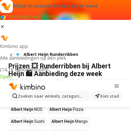
Altijd de actuele folders bij de hand
Toevoegen aan Chrome - GRATIS
Kimbino app
Albert Heijn Runderribben
Alle aanbiedingen op één plek
Prijzen 💥 Runderribben bij Albert
(14,1K beoordelingen)
Heijn 🛍️ Aanbieding deze week
Open
Wij konden geen resultaten vinden voor die term.
Andere producten in winkels Albert
Zoeken naar winkels, categorieën, producten...
Kies stad
Heijn
Albert Heijn
NOS
Albert Heijn
Pizza
Albert Heijn
Sushi
Albert Heijn
Mango