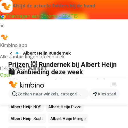
Altijd de actuele folders bij de hand
Toevoegen aan Chrome - GRATIS
Kimbino app
Albert Heijn Rundernek
Alle aanbiedingen op één plek
Prijzen 💥 Rundernek bij Albert Heijn
(14,1K beoordelingen)
🛍️ Aanbieding deze week
Open
Wij konden geen resultaten vinden voor die term.
Andere producten in winkels Albert
Zoeken naar winkels, categorieën, producten...
Kies stad
Heijn
Albert Heijn
NOS
Albert Heijn
Pizza
Albert Heijn
Sushi
Albert Heijn
Mango