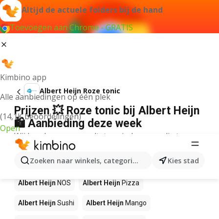
Altijd de actuele folders bij de hand
Toevoegen aan Chrome - GRATIS
Kimbino app
Albert Heijn Roze tonic
Alle aanbiedingen op één plek
Prijzen 💥 Roze tonic bij Albert Heijn
(14,1K beoordelingen)
🛍️ Aanbieding deze week
Open
Wij konden geen resultaten vinden voor die term.
Andere producten in winkels Albert
Zoeken naar winkels, categorieën, producten...
Kies stad
Heijn
Albert Heijn
NOS
Albert Heijn
Pizza
Albert Heijn
Sushi
Albert Heijn
Mango