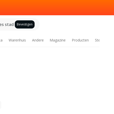
es stad
Bevestigen
ca
Warenhuis
Andere
Magazine
Producten
Steden
g