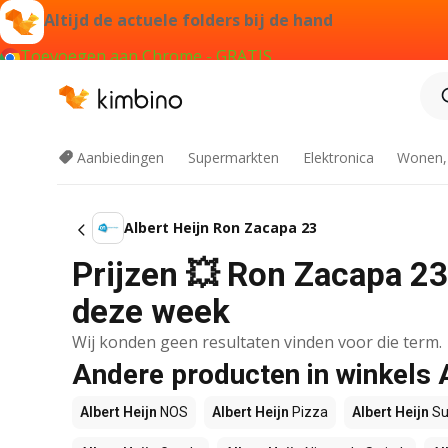
Altijd de actuele folders bij de hand
Toevoegen aan Chrome - GRATIS
Aanbiedingen
Supermarkten
Elektronica
Wonen,
Albert Heijn Ron Zacapa 23
Prijzen 💥 Ron Zacapa 23 
deze week
Wij konden geen resultaten vinden voor die term.
Andere producten in winkels 
Albert Heijn
NOS
Albert Heijn
Pizza
Albert Heijn
Su