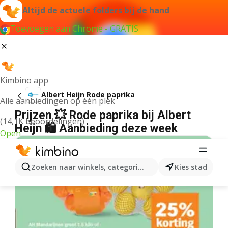
Altijd de actuele folders bij de hand
Toevoegen aan Chrome - GRATIS
Kimbino app
Albert Heijn Rode paprika
Alle aanbiedingen op één plek
Prijzen 💥 Rode paprika bij Albert
(14,1K beoordelingen)
Heijn 🛍️ Aanbieding deze week
Open
Zoeken naar winkels, categorieën, producten...
Kies stad