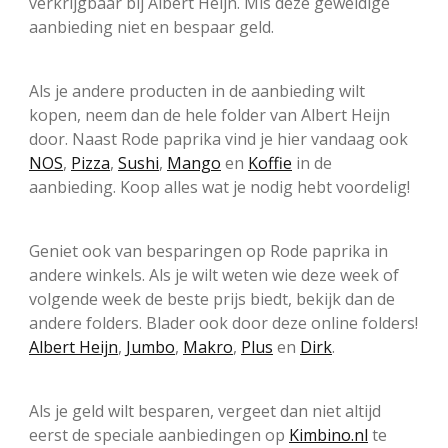
verkrijgbaar bij Albert Heijn. Mis deze geweldige
aanbieding niet en bespaar geld.
Als je andere producten in de aanbieding wilt
kopen, neem dan de hele folder van Albert Heijn
door. Naast Rode paprika vind je hier vandaag ook
NOS
,
Pizza
,
Sushi
,
Mango
en
Koffie
in de
aanbieding. Koop alles wat je nodig hebt voordelig!
Geniet ook van besparingen op Rode paprika in
andere winkels. Als je wilt weten wie deze week of
volgende week de beste prijs biedt, bekijk dan de
andere folders. Blader ook door deze online folders!
Albert Heijn
,
Jumbo
,
Makro
,
Plus
en
Dirk
.
Als je geld wilt besparen, vergeet dan niet altijd
eerst de speciale aanbiedingen op
Kimbino.nl
te