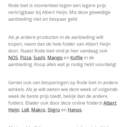
Rode biet is momenteel tegen een lagere prijs
verkrijgbaar bij Albert Heijn. Mis deze geweldige
aanbieding niet en bespaar geld.
Als je andere producten in de aanbieding wilt
kopen, neem dan de hele folder van Albert Heijn
door. Naast Rode biet vind je hier vandaag ook
NOS
,
Pizza
,
Sushi
,
Mango
en
Koffie
in de
aanbieding. Koop alles wat je nodig hebt voordelig!
Geniet ook van besparingen op Rode biet in andere
winkels. Als je wilt weten wie deze week of volgende
week de beste prijs biedt, bekijk dan de andere
folders. Blader ook door deze online folders!
Albert
Heijn
,
Lidl
,
Makro
,
Sligro
en
Hanos
.