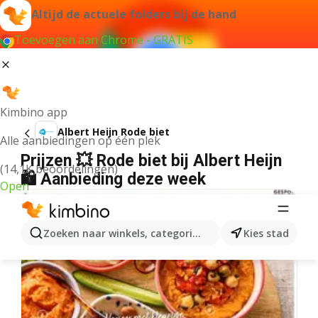
Altijd de actuele folders bij de hand
Toevoegen aan Chrome - GRATIS
Kimbino app
Albert Heijn Rode biet
Alle aanbiedingen op één plek
Prijzen 💥 Rode biet bij Albert Heijn
(14,1K beoordelingen)
🛍️ Aanbieding deze week
Open
Zoeken naar winkels, categorieën, producten...
Kies stad