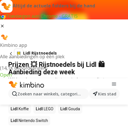
Altijd de actuele folders bij de hand
Toevoegen aan Chrome - GRATIS
Kimbino app
Lidl Rijstnoedels
Alle aanbiedingen op één plek
Prijzen 💥 Rijstnoedels bij Lidl 🛍️
(14,1K beoordelingen)
Aanbieding deze week
Open
Wij konden geen resultaten vinden voor die term.
Andere producten in winkels Lidl
Zoeken naar winkels, categorieën, producten...
Kies stad
Lidl
NOS
Lidl
Pizza
Lidl
Sushi
Lidl
Mango
Lidl
Koffie
Lidl
LEGO
Lidl
Gouda
Lidl
Nintendo Switch