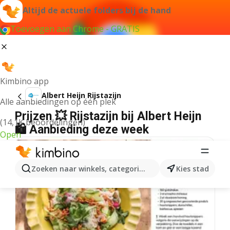
Altijd de actuele folders bij de hand
Toevoegen aan Chrome - GRATIS
Kimbino app
Albert Heijn Rijstazijn
Alle aanbiedingen op één plek
Prijzen 💥 Rijstazijn bij Albert Heijn
(14,1K beoordelingen)
🛍️ Aanbieding deze week
Open
Zoeken naar winkels, categorieën, producten...
Kies stad