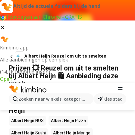
Altijd de actuele folders bij de hand
Toevoegen aan Chrome - GRATIS
Kimbino app
Albert Heijn Reuzel om uit te smelten
Alle aanbiedingen op één plek
Prijzen 💥 Reuzel om uit te smelten
(14,1K beoordelingen)
bij Albert Heijn 🛍️ Aanbieding deze
Open
week
Wij konden geen resultaten vinden voor die term.
Zoeken naar winkels, categorieën, producten...
Kies stad
Andere producten in winkels Albert
Heijn
Albert Heijn
NOS
Albert Heijn
Pizza
Albert Heijn
Sushi
Albert Heijn
Mango