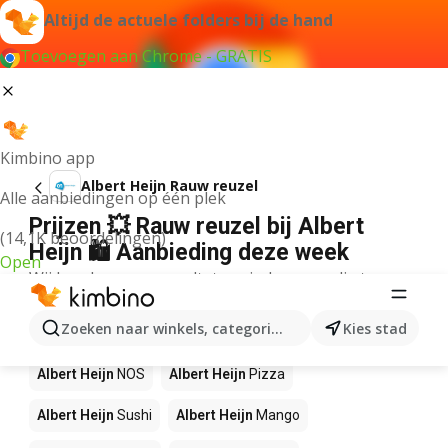
Altijd de actuele folders bij de hand
Toevoegen aan Chrome - GRATIS
Kimbino app
Albert Heijn Rauw reuzel
Alle aanbiedingen op één plek
Prijzen 💥 Rauw reuzel bij Albert
(14,1K beoordelingen)
Heijn 🛍️ Aanbieding deze week
Open
Wij konden geen resultaten vinden voor die term.
Andere producten in winkels Albert
Zoeken naar winkels, categorieën, producten...
Kies stad
Heijn
Albert Heijn
NOS
Albert Heijn
Pizza
Albert Heijn
Sushi
Albert Heijn
Mango