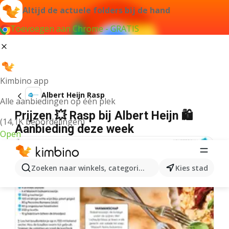
Altijd de actuele folders bij de hand
Toevoegen aan Chrome - GRATIS
Kimbino app
Albert Heijn Rasp
Alle aanbiedingen op één plek
Prijzen 💥 Rasp bij Albert Heijn 🛍️
(14,1K beoordelingen)
Aanbieding deze week
Open
Zoeken naar winkels, categorieën, producten...
Kies stad