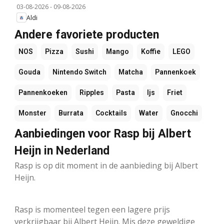
03-08-2026
-
09-08-2026
Aldi
Andere favoriete producten
NOS
Pizza
Sushi
Mango
Koffie
LEGO
Gouda
Nintendo Switch
Matcha
Pannenkoek
Pannenkoeken
Ripples
Pasta
Ijs
Friet
Monster
Burrata
Cocktails
Water
Gnocchi
Aanbiedingen voor Rasp bij Albert
Heijn in Nederland
Rasp is op dit moment in de aanbieding bij Albert
Heijn.
Rasp is momenteel tegen een lagere prijs
verkrijgbaar bij Albert Heijn. Mis deze geweldige