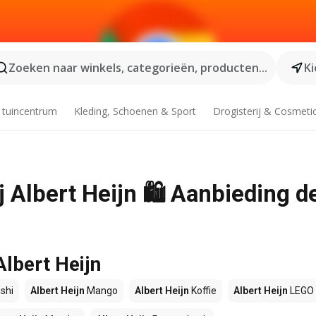
Zoeken naar winkels, categorieën, producten...
Ki
 tuincentrum
Kleding, Schoenen & Sport
Drogisterij & Cosmeti
 Albert Heijn 🛍️ Aanbieding d
Albert Heijn
shi
Albert Heijn
Mango
Albert Heijn
Koffie
Albert Heijn
LEGO