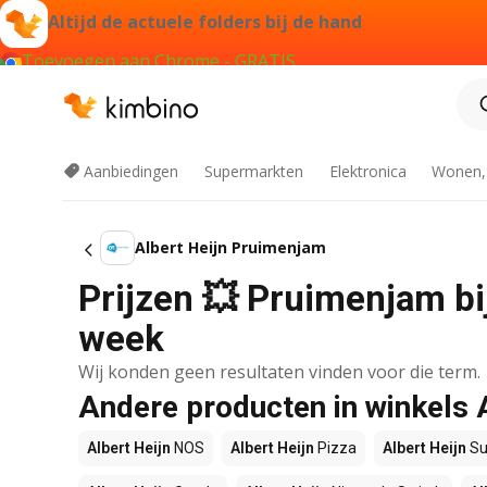
Altijd de actuele folders bij de hand
Toevoegen aan Chrome - GRATIS
Aanbiedingen
Supermarkten
Elektronica
Wonen,
Albert Heijn Pruimenjam
Prijzen 💥 Pruimenjam bij
week
Wij konden geen resultaten vinden voor die term.
Andere producten in winkels 
Albert Heijn
NOS
Albert Heijn
Pizza
Albert Heijn
Su