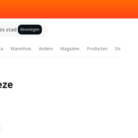
es stad
Bevestigen
ca
Warenhuis
Andere
Magazine
Producten
Steden
eze