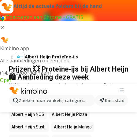
Altijd de actuele folders bij de hand
Toevoegen aan Chrome - GRATIS
Kimbino app
Albert Heijn Proteïne-ijs
Alle aanbiedingen op één plek
Prijzen 💥 Proteïne-ijs bij Albert Heijn
(14,1K beoordelingen)
🛍️ Aanbieding deze week
Open
Wij konden geen resultaten vinden voor die term.
Andere producten in winkels Albert
Zoeken naar winkels, categorieën, producten...
Kies stad
Heijn
Albert Heijn
NOS
Albert Heijn
Pizza
Albert Heijn
Sushi
Albert Heijn
Mango