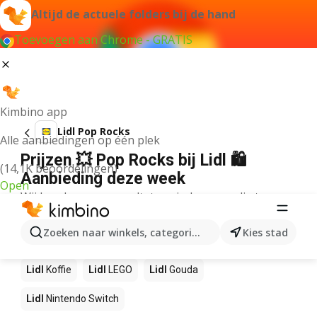
Altijd de actuele folders bij de hand
Toevoegen aan Chrome - GRATIS
Kimbino app
Lidl Pop Rocks
Alle aanbiedingen op één plek
Prijzen 💥 Pop Rocks bij Lidl 🛍️
(14,1K beoordelingen)
Aanbieding deze week
Open
Wij konden geen resultaten vinden voor die term.
Andere producten in winkels Lidl
Zoeken naar winkels, categorieën, producten...
Kies stad
Lidl
NOS
Lidl
Pizza
Lidl
Sushi
Lidl
Mango
Lidl
Koffie
Lidl
LEGO
Lidl
Gouda
Lidl
Nintendo Switch