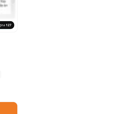
gina
127