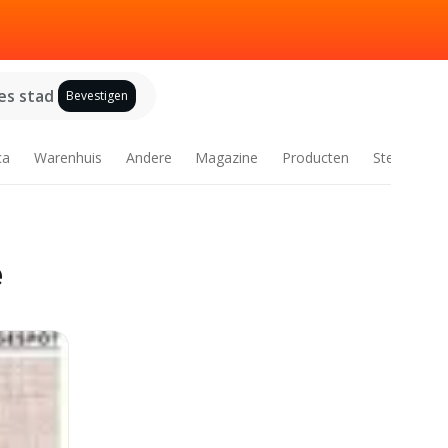
es stad
Bevestigen
ca
Warenhuis
Andere
Magazine
Producten
Steden
e