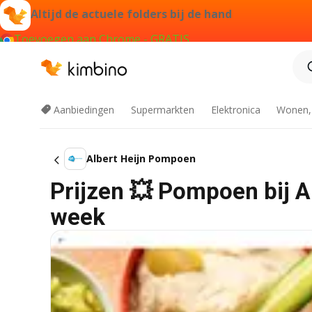
Altijd de actuele folders bij de hand
Toevoegen aan Chrome - GRATIS
Aanbiedingen
Supermarkten
Elektronica
Wonen,
Albert Heijn Pompoen
Prijzen 💥 Pompoen bij Al
week