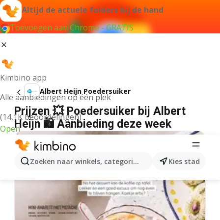
Altijd de actuele folders bij de hand
Toevoegen aan Chrome - GRATIS
Kimbino app
Albert Heijn Poedersuiker
Alle aanbiedingen op één plek
Prijzen 💥 Poedersuiker bij Albert
(14,1K beoordelingen)
Heijn 🛍️ Aanbieding deze week
Open
Zoeken naar winkels, categorieën, producten...
Kies stad