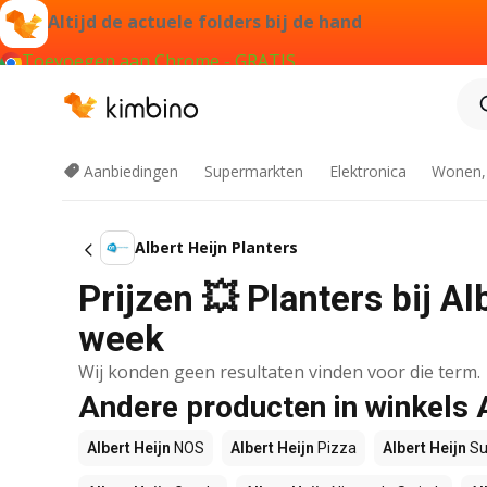
Altijd de actuele folders bij de hand
Toevoegen aan Chrome - GRATIS
Aanbiedingen
Supermarkten
Elektronica
Wonen,
Albert Heijn Planters
Prijzen 💥 Planters bij Al
week
Wij konden geen resultaten vinden voor die term.
Andere producten in winkels 
Albert Heijn
NOS
Albert Heijn
Pizza
Albert Heijn
Su