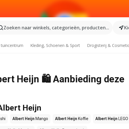
Zoeken naar winkels, categorieën, producten...
Ki
 tuincentrum
Kleding, Schoenen & Sport
Drogisterij & Cosmeti
bert Heijn 🛍️ Aanbieding deze
Albert Heijn
shi
Albert Heijn
Mango
Albert Heijn
Koffie
Albert Heijn
LEGO