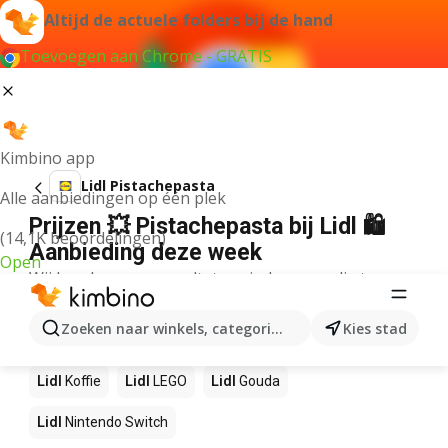
Altijd de actuele folders bij de hand
Toevoegen aan Chrome - GRATIS
Kimbino app
Lidl Pistachepasta
Alle aanbiedingen op één plek
Prijzen 💥 Pistachepasta bij Lidl 🛍️
(14,1K beoordelingen)
Aanbieding deze week
Open
Wij konden geen resultaten vinden voor die term.
Andere producten in winkels Lidl
Zoeken naar winkels, categorieën, producten...
Kies stad
Lidl
NOS
Lidl
Pizza
Lidl
Sushi
Lidl
Mango
Lidl
Koffie
Lidl
LEGO
Lidl
Gouda
Lidl
Nintendo Switch