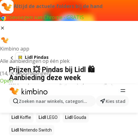
Altijd de actuele folders bij de hand
Toevoegen aan Chrome - GRATIS
Kimbino app
Lidl Pindas
Alle aanbiedingen op één plek
Prijzen 💥 Pindas bij Lidl 🛍️
(14,1K beoordelingen)
Aanbieding deze week
Open
Wij konden geen resultaten vinden voor die term.
Andere producten in winkels Lidl
Zoeken naar winkels, categorieën, producten...
Kies stad
Lidl
NOS
Lidl
Pizza
Lidl
Sushi
Lidl
Mango
Lidl
Koffie
Lidl
LEGO
Lidl
Gouda
Lidl
Nintendo Switch