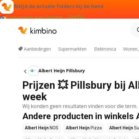
Altijd de actuele folders bij de hand
Toevoegen aan Chrome - GRATIS
Aanbiedingen
Supermarkten
Elektronica
Wonen,
Albert Heijn Pillsbury
Prijzen 💥 Pillsbury bij A
week
Wij konden geen resultaten vinden voor die term.
Andere producten in winkels 
Albert Heijn
NOS
Albert Heijn
Pizza
Albert Heijn
Su