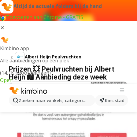
Altijd de actuele folders bij de hand
Toevoegen aan Chrome - GRATIS
Kimbino app
Albert Heijn Peulvruchten
Alle aanbiedingen op één plek
Prijzen 💥 Peulvruchten bij Albert
(14,1K beoordelingen)
Heijn 🛍️ Aanbieding deze week
Open
Zoeken naar winkels, categorieën, producten...
Kies stad