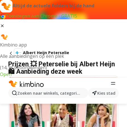
Altijd de actuele folders bij de hand
Toevoegen aan Chrome - GRATIS
Kimbino app
Albert Heijn Peterselie
Alle aanbiedingen op één plek
Prijzen 💥 Peterselie bij Albert Heijn
(14,1K beoordelingen)
🛍️ Aanbieding deze week
Open
Zoeken naar winkels, categorieën, producten...
Kies stad