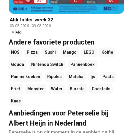
Aldi folder week 32
03-08-2026
-
09-08-2026
Aldi
Andere favoriete producten
NOS
Pizza
Sushi
Mango
LEGO
Koffie
Gouda
Nintendo Switch
Pannenkoek
Pannenkoeken
Ripples
Matcha
Ijs
Pasta
Friet
Monster
Water
Burrata
Cocktails
Kaas
Aanbiedingen voor Peterselie bij
Albert Heijn in Nederland
Peterselie is op dit moment in de aanbieding bij