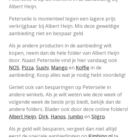
Albert Heijn.
Peterselie is momenteel tegen een lagere prijs
verkrijgbaar bij Albert Heijn. Mis deze geweldige
aanbieding niet en bespaar geld.
Als je andere producten in de aanbieding wilt
kopen, neem dan de hele folder van Albert Heijn
door. Naast Peterselie vind je hier vandaag ook
NOS
,
Pizza
,
Sushi
,
Mango
en
Koffie
in de
aanbieding. Koop alles wat je nodig hebt voordelig!
Geniet ook van besparingen op Peterselie in
andere winkels. Als je wilt weten wie deze week of
volgende week de beste prijs biedt, bekijk dan de
andere folders. Blader ook door deze online folders!
Albert Heijn
,
Dirk
,
Hanos
,
Jumbo
en
Sligro
.
Als je geld wilt besparen, vergeet dan niet altijd
eerst de speciale aanbiedingen op
Kimbino.nl
te