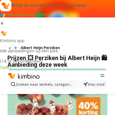
Altijd de actuele folders bij de hand
Toevoegen aan Chrome - GRATIS
Kimbino app
Albert Heijn Perziken
Alle aanbiedingen op één plek
Prijzen 💥 Perziken bij Albert Heijn 🛍️
(14,1K beoordelingen)
Aanbieding deze week
Open
Zoeken naar winkels, categorieën, producten...
Kies stad