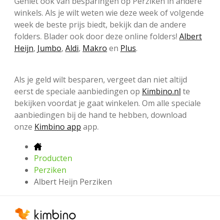
Geniet ook van besparingen op Perziken in andere
winkels. Als je wilt weten wie deze week of volgende
week de beste prijs biedt, bekijk dan de andere
folders. Blader ook door deze online folders!
Albert
Heijn
,
Jumbo
,
Aldi
,
Makro
en
Plus
.
Als je geld wilt besparen, vergeet dan niet altijd
eerst de speciale aanbiedingen op
Kimbino.nl
te
bekijken voordat je gaat winkelen. Om alle speciale
aanbiedingen bij de hand te hebben, download
onze
Kimbino app
app.
Producten
Perziken
Albert Heijn Perziken