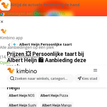
Altijd de actuele folders bij de hand
Toevoegen aan Chrome - GRATIS
Kimbino app
Albert Heijn Persoonlijke taart
Alle aanbiedingen op één plek
Prijzen 💥 Persoonlijke taart bij
(14,1K beoordelingen)
Albert Heijn 🛍️ Aanbieding deze
Open
week
Wij konden geen resultaten vinden voor die term.
Zoeken naar winkels, categorieën, producten...
Kies stad
Andere producten in winkels Albert
Heijn
Albert Heijn
NOS
Albert Heijn
Pizza
Albert Heijn
Sushi
Albert Heijn
Mango