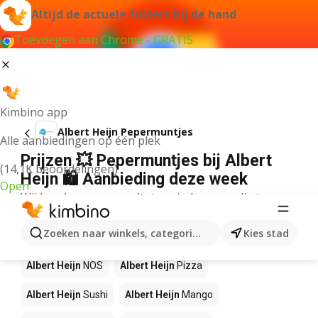
Altijd de actuele folders bij de hand
Toevoegen aan Chrome - GRATIS
Kimbino app
Albert Heijn Pepermuntjes
Alle aanbiedingen op één plek
Prijzen 💥 Pepermuntjes bij Albert
(14,1K beoordelingen)
Heijn 🛍️ Aanbieding deze week
Open
Wij konden geen resultaten vinden voor die term.
Andere producten in winkels Albert
Zoeken naar winkels, categorieën, producten...
Kies stad
Heijn
Albert Heijn
NOS
Albert Heijn
Pizza
Albert Heijn
Sushi
Albert Heijn
Mango