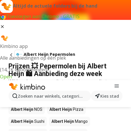
Altijd de actuele folders bij de hand
Toevoegen aan Chrome - GRATIS
Kimbino app
Albert Heijn Pepermolen
Alle aanbiedingen op één plek
Prijzen 💥 Pepermolen bij Albert
(14,1K beoordelingen)
Heijn 🛍️ Aanbieding deze week
Open
Wij konden geen resultaten vinden voor die term.
Andere producten in winkels Albert
Zoeken naar winkels, categorieën, producten...
Kies stad
Heijn
Albert Heijn
NOS
Albert Heijn
Pizza
Albert Heijn
Sushi
Albert Heijn
Mango