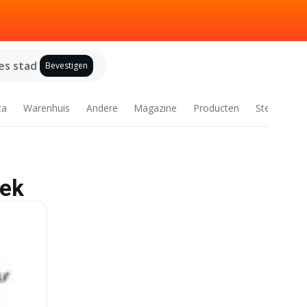
es stad
Bevestigen
ca
Warenhuis
Andere
Magazine
Producten
Steden
eek