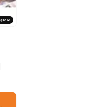
agina
61