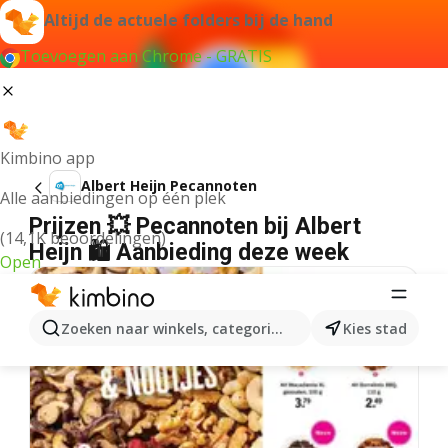
Altijd de actuele folders bij de hand
Toevoegen aan Chrome - GRATIS
Kimbino app
Albert Heijn Pecannoten
Alle aanbiedingen op één plek
Prijzen 💥 Pecannoten bij Albert
(14,1K beoordelingen)
Heijn 🛍️ Aanbieding deze week
Open
Zoeken naar winkels, categorieën, producten...
Kies stad