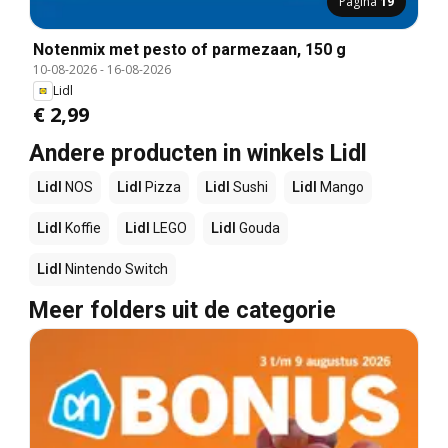
Pagina
19
Notenmix met pesto of parmezaan, 150 g
10-08-2026
-
16-08-2026
Lidl
€ 2,99
Andere producten in winkels Lidl
Lidl
NOS
Lidl
Pizza
Lidl
Sushi
Lidl
Mango
Lidl
Koffie
Lidl
LEGO
Lidl
Gouda
Lidl
Nintendo Switch
Meer folders uit de categorie