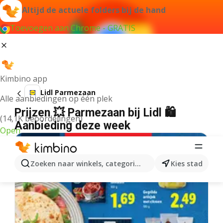
Altijd de actuele folders bij de hand
Toevoegen aan Chrome - GRATIS
Kimbino app
Lidl Parmezaan
Alle aanbiedingen op één plek
Prijzen 💥 Parmezaan bij Lidl 🛍️
(14,1K beoordelingen)
Aanbieding deze week
Open
Zoeken naar winkels, categorieën, producten...
Kies stad