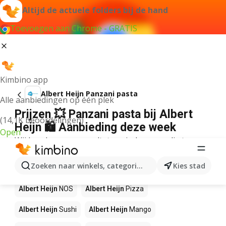
Altijd de actuele folders bij de hand
Toevoegen aan Chrome - GRATIS
Kimbino app
Albert Heijn Panzani pasta
Alle aanbiedingen op één plek
Prijzen 💥 Panzani pasta bij Albert
(14,1K beoordelingen)
Heijn 🛍️ Aanbieding deze week
Open
Wij konden geen resultaten vinden voor die term.
Andere producten in winkels Albert
Zoeken naar winkels, categorieën, producten...
Kies stad
Heijn
Albert Heijn
NOS
Albert Heijn
Pizza
Albert Heijn
Sushi
Albert Heijn
Mango