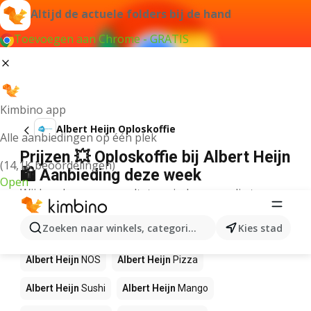
Altijd de actuele folders bij de hand
Toevoegen aan Chrome - GRATIS
Kimbino app
Albert Heijn Oploskoffie
Alle aanbiedingen op één plek
Prijzen 💥 Oploskoffie bij Albert Heijn
(14,1K beoordelingen)
🛍️ Aanbieding deze week
Open
Wij konden geen resultaten vinden voor die term.
Andere producten in winkels Albert
Zoeken naar winkels, categorieën, producten...
Kies stad
Heijn
Albert Heijn
NOS
Albert Heijn
Pizza
Albert Heijn
Sushi
Albert Heijn
Mango