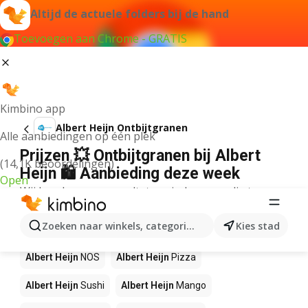
Altijd de actuele folders bij de hand
Toevoegen aan Chrome - GRATIS
Kimbino app
Albert Heijn Ontbijtgranen
Alle aanbiedingen op één plek
Prijzen 💥 Ontbijtgranen bij Albert
(14,1K beoordelingen)
Heijn 🛍️ Aanbieding deze week
Open
Wij konden geen resultaten vinden voor die term.
Andere producten in winkels Albert
Zoeken naar winkels, categorieën, producten...
Kies stad
Heijn
Albert Heijn
NOS
Albert Heijn
Pizza
Albert Heijn
Sushi
Albert Heijn
Mango