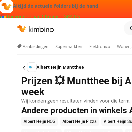
Altijd de actuele folders bij de hand
Toevoegen aan Chrome - GRATIS
Aanbiedingen
Supermarkten
Elektronica
Wonen,
Albert Heijn Muntthee
Prijzen 💥 Muntthee bij A
week
Wij konden geen resultaten vinden voor die term.
Andere producten in winkels 
Albert Heijn
NOS
Albert Heijn
Pizza
Albert Heijn
Su