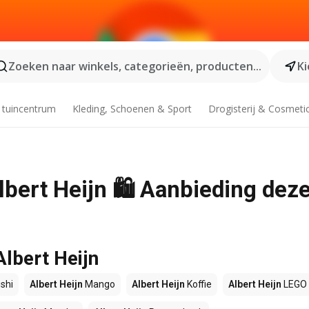
Zoeken naar winkels, categorieën, producten...
Ki
 tuincentrum
Kleding, Schoenen & Sport
Drogisterij & Cosmeti
lbert Heijn 🛍️ Aanbieding dez
Albert Heijn
shi
Albert Heijn
Mango
Albert Heijn
Koffie
Albert Heijn
LEGO