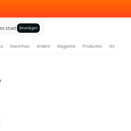
es stad
Bevestigen
ca
Warenhuis
Andere
Magazine
Producten
Steden
e